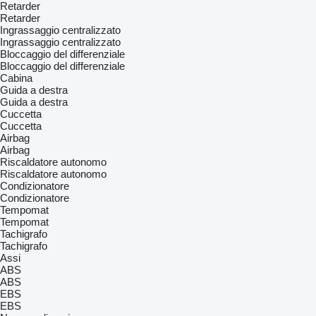
Retarder
Retarder
Ingrassaggio centralizzato
Ingrassaggio centralizzato
Bloccaggio del differenziale
Bloccaggio del differenziale
Cabina
Guida a destra
Guida a destra
Cuccetta
Cuccetta
Airbag
Airbag
Riscaldatore autonomo
Riscaldatore autonomo
Condizionatore
Condizionatore
Tempomat
Tempomat
Tachigrafo
Tachigrafo
Assi
ABS
ABS
EBS
EBS