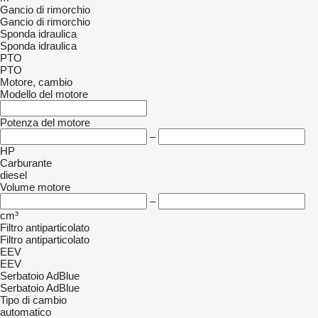
Gancio di rimorchio
Gancio di rimorchio
Sponda idraulica
Sponda idraulica
PTO
PTO
Motore, cambio
Modello del motore
Potenza del motore
–
HP
Carburante
diesel
Volume motore
–
cm³
Filtro antiparticolato
Filtro antiparticolato
EEV
EEV
Serbatoio AdBlue
Serbatoio AdBlue
Tipo di cambio
automatico