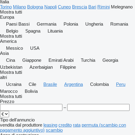
Italia
Torino
Milano
Bologna
Napoli
Cuneo
Brescia
Bari
Rimini
Melegnano
Mostra tutti
Europa
Paesi Bassi
Germania
Polonia
Ungheria
Romania
Belgio
Spagna
Lituania
Mostra tutti
America
Messico
USA
Asia
Cina
Giappone
Emirati Arabi
Turchia
Georgia
Uzbekistan
Azerbaigian
Filippine
Mostra tutti
altri
Ucraina
Cile
Brasile
Argentina
Colombia
Peru
Marocco
Bolivia
Mostra tutti
Prezzo
–
Tipo dell'annuncio
vendita
dal produttore
leasing
credito
rata
permuta (scambio con
pagamento aggiuntivo)
scambio