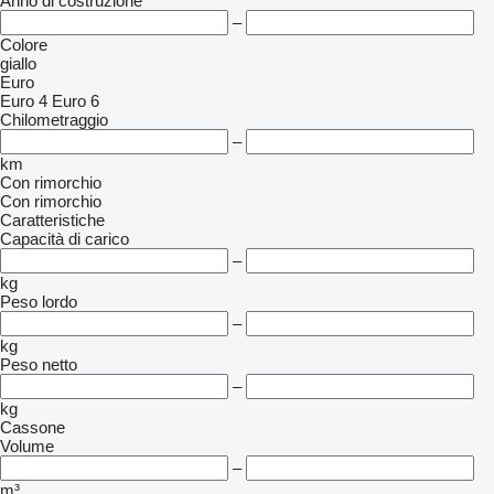
Anno di costruzione
–
Colore
giallo
Euro
Euro 4
Euro 6
Chilometraggio
–
km
Con rimorchio
Con rimorchio
Caratteristiche
Capacità di carico
–
kg
Peso lordo
–
kg
Peso netto
–
kg
Cassone
Volume
–
m³