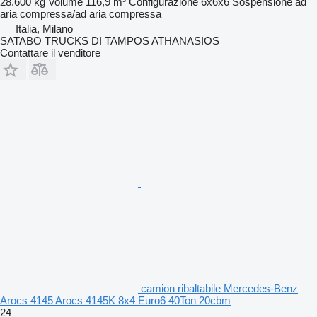
28.600 kg
Volume
116,9 m³
Configurazione
6x6x6
Sospensione
ad
aria compressa/ad aria compressa
Italia, Milano
SATABO TRUCKS DI TAMPOS ATHANASIOS
Contattare il venditore
camion ribaltabile Mercedes-Benz
Arocs 4145 Arocs 4145K 8x4 Euro6 40Ton 20cbm
24