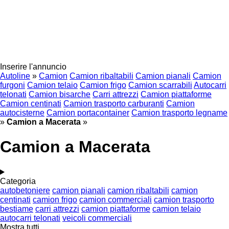
Inserire l'annuncio
Autoline
»
Camion
Camion ribaltabili
Camion pianali
Camion
furgoni
Camion telaio
Camion frigo
Camion scarrabili
Autocarri
telonati
Camion bisarche
Carri attrezzi
Camion piattaforme
Camion centinati
Camion trasporto carburanti
Camion
autocisterne
Camion portacontainer
Camion trasporto legname
»
Camion a Macerata
»
Camion a Macerata
Categoria
autobetoniere
camion pianali
camion ribaltabili
camion
centinati
camion frigo
camion commerciali
camion trasporto
bestiame
carri attrezzi
camion piattaforme
camion telaio
autocarri telonati
veicoli commerciali
Mostra tutti