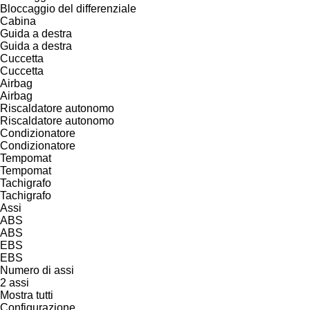
Bloccaggio del differenziale
Cabina
Guida a destra
Guida a destra
Cuccetta
Cuccetta
Airbag
Airbag
Riscaldatore autonomo
Riscaldatore autonomo
Condizionatore
Condizionatore
Tempomat
Tempomat
Tachigrafo
Tachigrafo
Assi
ABS
ABS
EBS
EBS
Numero di assi
2 assi
Mostra tutti
Configurazione