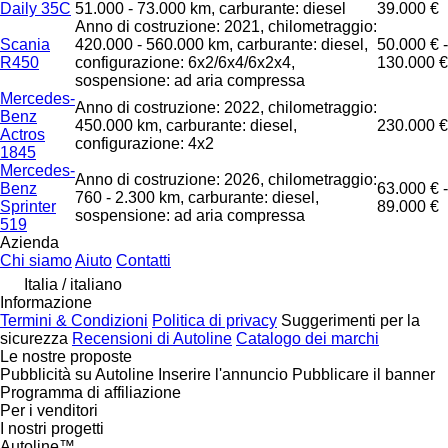
Daily 35C
51.000 - 73.000 km, carburante: diesel
39.000 €
Anno di costruzione: 2021, chilometraggio:
Scania
420.000 - 560.000 km, carburante: diesel,
50.000 € -
R450
configurazione: 6x2/6x4/6x2x4,
130.000 €
sospensione: ad aria compressa
Mercedes-
Anno di costruzione: 2022, chilometraggio:
Benz
450.000 km, carburante: diesel,
230.000 €
Actros
configurazione: 4x2
1845
Mercedes-
Anno di costruzione: 2026, chilometraggio:
Benz
63.000 € -
760 - 2.300 km, carburante: diesel,
Sprinter
89.000 €
sospensione: ad aria compressa
519
Azienda
Chi siamo
Aiuto
Contatti
Italia / italiano
Informazione
Termini & Condizioni
Politica di privacy
Suggerimenti per la
sicurezza
Recensioni di Autoline
Catalogo dei marchi
Le nostre proposte
Pubblicità su Autoline
Inserire l'annuncio
Pubblicare il banner
Programma di affiliazione
Per i venditori
I nostri progetti
Autoline™