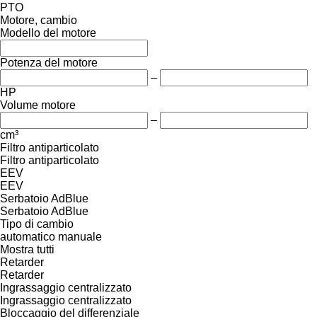
PTO
Motore, cambio
Modello del motore
Potenza del motore
–
HP
Volume motore
–
cm³
Filtro antiparticolato
Filtro antiparticolato
EEV
EEV
Serbatoio AdBlue
Serbatoio AdBlue
Tipo di cambio
automatico
manuale
Mostra tutti
Retarder
Retarder
Ingrassaggio centralizzato
Ingrassaggio centralizzato
Bloccaggio del differenziale