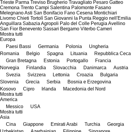
Trieste
Parma
Treviso
Brugherio
Travagliato
Pesaro
Gatteo
Cremona
Trento
Campi Salentina
Palomonte
Fasano
Melegnano
Asti
San Bonifacio
Fano
Cesena
Montichiari
Livorno
Chieti
Tortolì
San Giovanni la Punta
Reggio nell'Emilia
Anguillara Sabazia
Agropoli
Palo del Colle
Perugia
Avellino
San Fior
Benevento
Sassari
Bergamo
Viterbo
Cameri
Mostra tutti
Europa
Paesi Bassi
Germania
Polonia
Ungheria
Romania
Belgio
Spagna
Lituania
Repubblica Ceca
Gran Bretagna
Estonia
Portogallo
Francia
Norvegia
Finlandia
Slovacchia
Danimarca
Austria
Svezia
Svizzera
Lettonia
Croazia
Bulgaria
Slovenia
Grecia
Serbia
Bosnia e Erzegovina
Kosovo
Cipro
Irlanda
Macedonia del Nord
Mostra tutti
America
Messico
USA
Mostra tutti
Asia
Cina
Giappone
Emirati Arabi
Turchia
Georgia
Uzbekistan
Azerbaigian
Filippine
Singapore