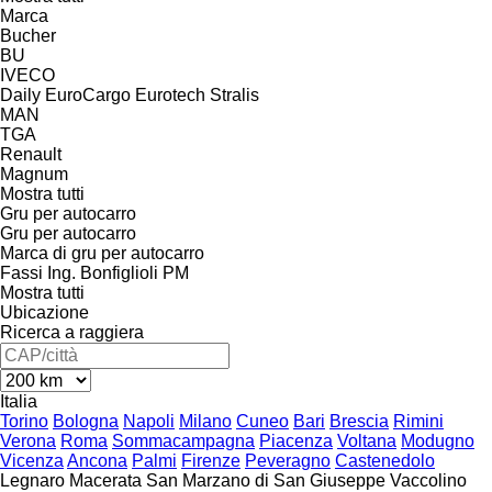
Marca
Bucher
BU
IVECO
Daily
EuroCargo
Eurotech
Stralis
MAN
TGA
Renault
Magnum
Mostra tutti
Gru per autocarro
Gru per autocarro
Marca di gru per autocarro
Fassi
Ing. Bonfiglioli
PM
Mostra tutti
Ubicazione
Ricerca a raggiera
Italia
Torino
Bologna
Napoli
Milano
Cuneo
Bari
Brescia
Rimini
Verona
Roma
Sommacampagna
Piacenza
Voltana
Modugno
Vicenza
Ancona
Palmi
Firenze
Peveragno
Castenedolo
Legnaro
Macerata
San Marzano di San Giuseppe
Vaccolino