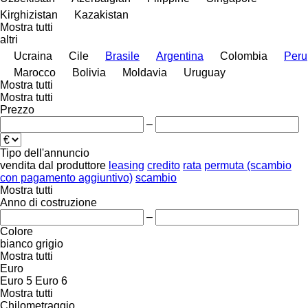
Kirghizistan
Kazakistan
Mostra tutti
altri
Ucraina
Cile
Brasile
Argentina
Colombia
Peru
Marocco
Bolivia
Moldavia
Uruguay
Mostra tutti
Mostra tutti
Prezzo
–
Tipo dell'annuncio
vendita
dal produttore
leasing
credito
rata
permuta (scambio
con pagamento aggiuntivo)
scambio
Mostra tutti
Anno di costruzione
–
Colore
bianco
grigio
Mostra tutti
Euro
Euro 5
Euro 6
Mostra tutti
Chilometraggio