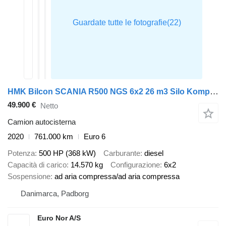
HMK Bilcon SCANIA R500 NGS 6x2 26 m3 Silo Kompressor - Retarder
49.900 €
Netto
Camion autocisterna
2020
761.000 km
Euro 6
Potenza
500 HP (368 kW)
Carburante
diesel
Capacità di carico
14.570 kg
Configurazione
6x2
Sospensione
ad aria compressa/ad aria compressa
Danimarca, Padborg
Euro Nor A/S