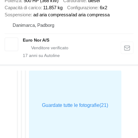
Potenza
500 HP (368 kW)
Carburante
diesel
Capacità di carico
11.857 kg
Configurazione
6x2
Sospensione
ad aria compressa/ad aria compressa
Danimarca, Padborg
Euro Nor A/S
17
anni su Autoline