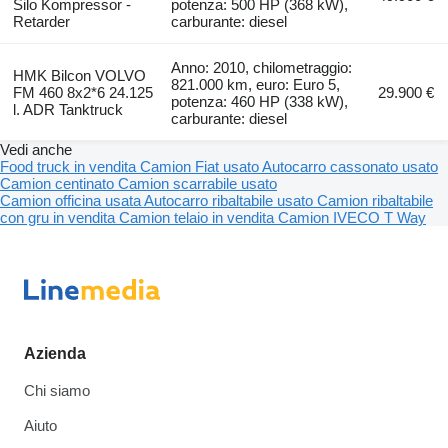
Silo Kompressor -
potenza: 500 HP (368 kW),
Retarder
carburante: diesel
Anno: 2010, chilometraggio:
HMK Bilcon VOLVO
821.000 km, euro: Euro 5,
FM 460 8x2*6 24.125
29.900 €
potenza: 460 HP (338 kW),
l. ADR Tanktruck
carburante: diesel
Vedi anche
Food truck in vendita
Camion Fiat usato
Autocarro cassonato usato
Camion centinato
Camion scarrabile usato
Camion officina usata
Autocarro ribaltabile usato
Camion ribaltabile
con gru in vendita
Camion telaio in vendita
Camion IVECO T Way
Azienda
Chi siamo
Aiuto