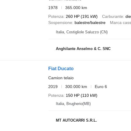
1978
365.000 km
Potenza
260 HP (191 kW)
Carburante
die
Sospensione
balestre/balestre
Marca cas
Italia, Costigliole Saluzzo (CN)
Anghilante Anselmo & C. SNC
Fiat Ducato
Camion telaio
2019
300.000 km
Euro 6
Potenza
150 HP (110 kW)
Italia, Brugherio(MB)
MT AUTOCARRI S.R.L.