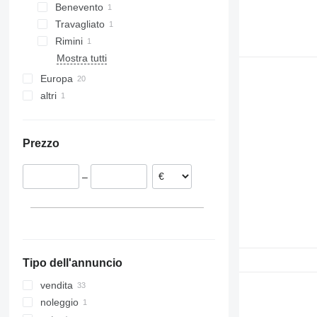
Benevento
Travagliato
Rimini
Mostra tutti
Europa
altri
Spagna
Romania
Argentina
Paesi Bassi
Prezzo
Repubblica Ceca
Danimarca
–
Germania
Slovenia
Portogallo
Mostra tutti
Tipo dell'annuncio
vendita
noleggio