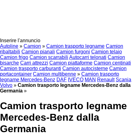
Inserire l'annuncio
Autoline
»
Camion
»
Camion trasporto legname
Camion
ribaltabili
Camion pianali
Camion furgoni
Camion telaio
Camion frigo
Camion scarrabili
Autocarri telonati
Camion
bisarche
Carri attrezzi
Camion piattaforme
Camion centinati
Camion trasporto carburanti
Camion autocisterne
Camion
portacontainer
Camion multibenne
»
Camion trasporto
legname Mercedes-Benz
DAF
IVECO
MAN
Renault
Scania
Volvo
»
Camion trasporto legname Mercedes-Benz dalla
Germania
»
Camion trasporto legname
Mercedes-Benz dalla
Germania