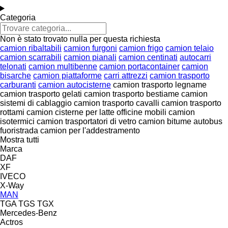
Categoria
Non è stato trovato nulla per questa richiesta
camion ribaltabili
camion furgoni
camion frigo
camion telaio
camion scarrabili
camion pianali
camion centinati
autocarri
telonati
camion multibenne
camion portacontainer
camion
bisarche
camion piattaforme
carri attrezzi
camion trasporto
carburanti
camion autocisterne
camion trasporto legname
camion trasporto gelati
camion trasporto bestiame
camion
sistemi di cablaggio
camion trasporto cavalli
camion trasporto
rottami
camion cisterne per latte
officine mobili
camion
isotermici
camion trasportatori di vetro
camion bitume
autobus
fuoristrada
camion per l'addestramento
Mostra tutti
Marca
DAF
XF
IVECO
X-Way
MAN
TGA
TGS
TGX
Mercedes-Benz
Actros