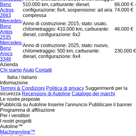
Benz
510.000 km, carburante: diesel,
66.000 € -
Actros
configurazione: 6x4, sospensione: ad aria
74.000 €
2663
compressa
Mercedes-
Anno di costruzione: 2015, stato: usato,
Benz
chilometraggio: 410.000 km, carburante:
46.000 €
Antos
diesel, configurazione: 6x2
2535
Mercedes-
Anno di costruzione: 2025, stato: nuovo,
Benz
chilometraggio: 500 km, carburante:
230.000 €
Arocs
diesel, configurazione: 6x4
3348
Azienda
Chi siamo
Aiuto
Contatti
Italia / italiano
Informazione
Termini & Condizioni
Politica di privacy
Suggerimenti per la
sicurezza
Recensioni di Autoline
Catalogo dei marchi
Le nostre proposte
Pubblicità su Autoline
Inserire l'annuncio
Pubblicare il banner
Programma di affiliazione
Per i venditori
I nostri progetti
Autoline™
Machineryline™