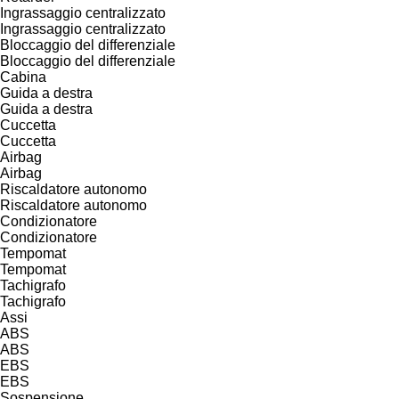
Ingrassaggio centralizzato
Ingrassaggio centralizzato
Bloccaggio del differenziale
Bloccaggio del differenziale
Cabina
Guida a destra
Guida a destra
Cuccetta
Cuccetta
Airbag
Airbag
Riscaldatore autonomo
Riscaldatore autonomo
Condizionatore
Condizionatore
Tempomat
Tempomat
Tachigrafo
Tachigrafo
Assi
ABS
ABS
EBS
EBS
Sospensione