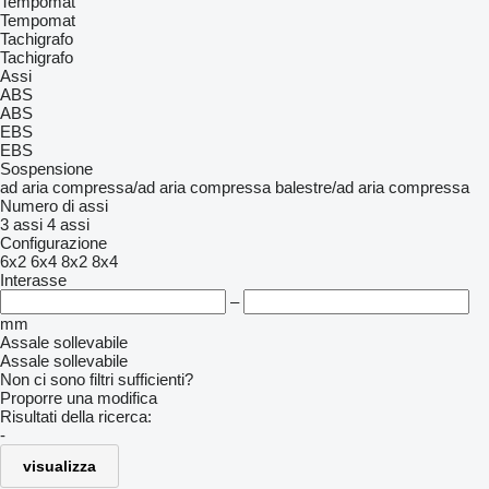
Tempomat
Tempomat
Tachigrafo
Tachigrafo
Assi
ABS
ABS
EBS
EBS
Sospensione
ad aria compressa/ad aria compressa
balestre/ad aria compressa
Numero di assi
3 assi
4 assi
Configurazione
6x2
6x4
8x2
8x4
Interasse
–
mm
Assale sollevabile
Assale sollevabile
Non ci sono filtri sufficienti?
Proporre una modifica
Risultati della ricerca:
-
visualizza