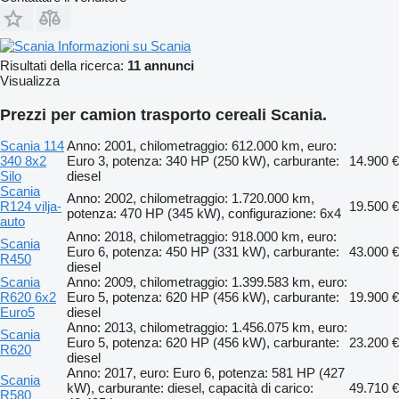
Informazioni su Scania
Risultati della ricerca:
11 annunci
Visualizza
Prezzi per camion trasporto cereali Scania.
Scania 114
Anno: 2001, chilometraggio: 612.000 km, euro:
340 8x2
Euro 3, potenza: 340 HP (250 kW), carburante:
14.900 €
Silo
diesel
Scania
Anno: 2002, chilometraggio: 1.720.000 km,
R124 vilja-
19.500 €
potenza: 470 HP (345 kW), configurazione: 6x4
auto
Anno: 2018, chilometraggio: 918.000 km, euro:
Scania
Euro 6, potenza: 450 HP (331 kW), carburante:
43.000 €
R450
diesel
Scania
Anno: 2009, chilometraggio: 1.399.583 km, euro:
R620 6x2
Euro 5, potenza: 620 HP (456 kW), carburante:
19.900 €
Euro5
diesel
Anno: 2013, chilometraggio: 1.456.075 km, euro:
Scania
Euro 5, potenza: 620 HP (456 kW), carburante:
23.200 €
R620
diesel
Anno: 2017, euro: Euro 6, potenza: 581 HP (427
Scania
kW), carburante: diesel, capacità di carico:
49.710 €
R580