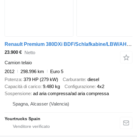
Renault Premium 380DXi BDF/Schlafkabine/LBW/AHK/298 TKm
23.900 €
Netto
Camion telaio
2012
298.996 km
Euro 5
Potenza
379 HP (279 kW)
Carburante
diesel
Capacità di carico
9.480 kg
Configurazione
4x2
Sospensione
ad aria compressa/ad aria compressa
Spagna, Alcasser (Valencia)
Yourtrucks Spain