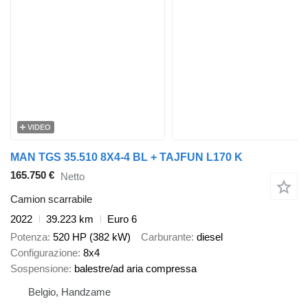
VIDEO
MAN TGS 35.510 8X4-4 BL + TAJFUN L170 K
165.750 €
Netto
Camion scarrabile
2022
39.223 km
Euro 6
Potenza
520 HP (382 kW)
Carburante
diesel
Configurazione
8x4
Sospensione
balestre/ad aria compressa
Belgio, Handzame