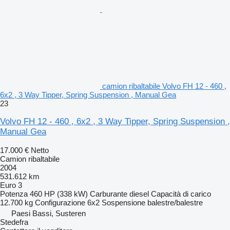
camion ribaltabile Volvo FH 12 - 460 ,
6x2 , 3 Way Tipper, Spring Suspension , Manual Gea
23
Volvo FH 12 - 460 , 6x2 , 3 Way Tipper, Spring Suspension ,
Manual Gea
17.000 €
Netto
Camion ribaltabile
2004
531.612 km
Euro 3
Potenza
460 HP (338 kW)
Carburante
diesel
Capacità di carico
12.700 kg
Configurazione
6x2
Sospensione
balestre/balestre
Paesi Bassi, Susteren
Stedefra