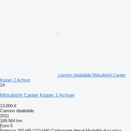
camion ribaltabile Mitsubishi Canter
Kipper 2 Achser
14
Mitsubishi Canter Kipper 2 Achser
13.000 €
Camion ribaltabile
2011
189.564 km
Euro 5
Potenza
150 HP (110 kW)
Carburante
diesel
Modalità di scarico