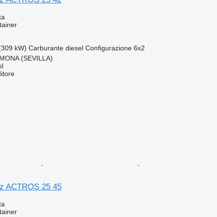
ta
tainer
(309 kW)
Carburante
diesel
Configurazione
6x2
MONA (SEVILLA)
l
itore
z ACTROS 25 45
ta
tainer