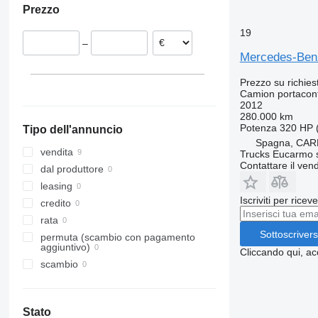
Prezzo
Polonia
Spagna
19
–
Seville
Romania
Mercedes-Ben
Valencia
Ungheria
Belgio
Prezzo su richies
Camion portacon
Austria
2012
Mostra tutti
280.000 km
Potenza
320 HP 
Tipo dell'annuncio
Spagna, CAR
vendita
Trucks Eucarmo s
Contattare il vend
dal produttore
leasing
Iscriviti per ricev
credito
rata
Sottoscrivers
permuta (scambio con pagamento
aggiuntivo)
Cliccando qui, ac
scambio
Stato