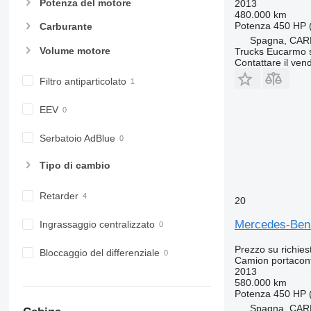
Potenza del motore
2013
480.000 km
Potenza
450 HP 
Carburante
Spagna, CAR
Volume motore
Trucks Eucarmo s
Contattare il vend
Filtro antiparticolato
EEV
Serbatoio AdBlue
Tipo di cambio
Retarder
20
Mercedes-Ben
Ingrassaggio centralizzato
Prezzo su richies
Bloccaggio del differenziale
Camion portacon
2013
580.000 km
Potenza
450 HP 
Spagna, CAR