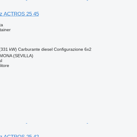
z ACTROS 25 45
ta
tainer
(331 kW)
Carburante
diesel
Configurazione
6x2
MONA (SEVILLA)
l
itore
z ACTROS 25 42