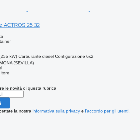
z ACTROS 25 32
ta
tainer
(235 kW)
Carburante
diesel
Configurazione
6x2
MONA (SEVILLA)
l
itore
ere le novità di questa rubrica
i
cettate la nostra
informativa sulla privacy
e
l'accordo per gli utenti
.