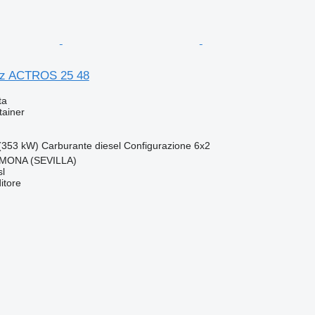
z ACTROS 25 48
ta
tainer
(353 kW)
Carburante
diesel
Configurazione
6x2
MONA (SEVILLA)
l
itore