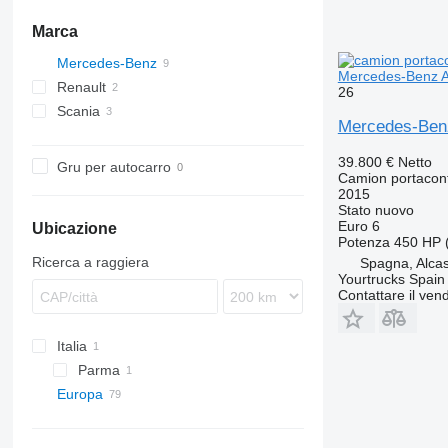
Marca
Mercedes-Benz
Mercedes-Benz A
Renault
Actros
26
Scania
Premium
Actros 2545
Mercedes-Ben
P-series
R-series
39.800 €
Netto
Gru per autocarro
Camion portacon
2015
Stato
nuovo
Euro 6
Ubicazione
Potenza
450 HP 
Ricerca a raggiera
Spagna, Alcas
Yourtrucks Spain
Contattare il vend
Italia
Parma
Europa
Germania
Paesi Bassi