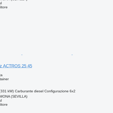
l
itore
z ACTROS 25 45
ta
tainer
(331 kW)
Carburante
diesel
Configurazione
6x2
MONA (SEVILLA)
l
itore