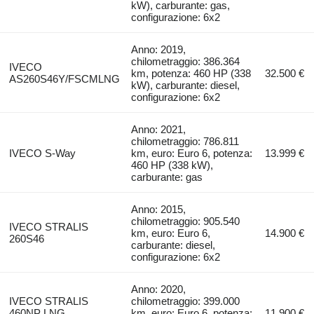
kW), carburante: gas,
configurazione: 6x2
Anno: 2019,
chilometraggio: 386.364
IVECO
km, potenza: 460 HP (338
32.500 €
AS260S46Y/FSCMLNG
kW), carburante: diesel,
configurazione: 6x2
Anno: 2021,
chilometraggio: 786.811
IVECO S-Way
km, euro: Euro 6, potenza:
13.999 €
460 HP (338 kW),
carburante: gas
Anno: 2015,
chilometraggio: 905.540
IVECO STRALIS
km, euro: Euro 6,
14.900 €
260S46
carburante: diesel,
configurazione: 6x2
Anno: 2020,
IVECO STRALIS
chilometraggio: 399.000
460NP LNG
km, euro: Euro 6, potenza:
11.900 €