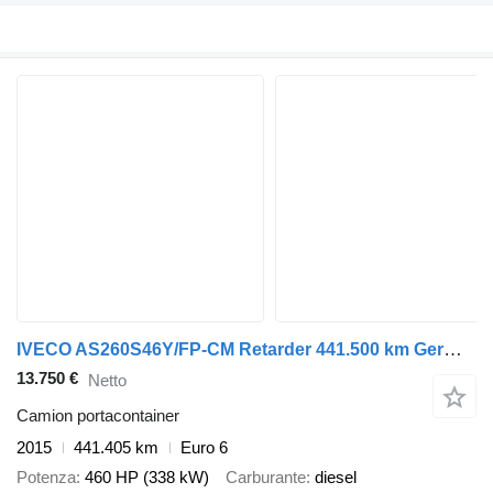
IVECO AS260S46Y/FP-CM Retarder 441.500 km German BDF 6x2
13.750 €
Netto
Camion portacontainer
2015
441.405 km
Euro 6
Potenza
460 HP (338 kW)
Carburante
diesel