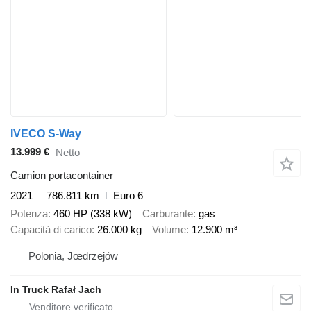
IVECO S-Way
13.999 €
Netto
Camion portacontainer
2021
786.811 km
Euro 6
Potenza
460 HP (338 kW)
Carburante
gas
Capacità di carico
26.000 kg
Volume
12.900 m³
Polonia, Jœdrzejów
In Truck Rafał Jach