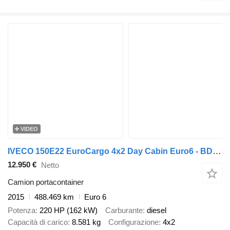
VIDEO
IVECO 150E22 EuroCargo 4x2 Day Cabin Euro6 - BDF + Kerex BDF Box + Dho
12.950 €
Netto
Camion portacontainer
2015
488.469 km
Euro 6
Potenza
220 HP (162 kW)
Carburante
diesel
Capacità di carico
8.581 kg
Configurazione
4x2