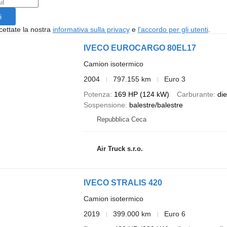
i
cettate la nostra
informativa sulla privacy
e
l'accordo per gli utenti
.
IVECO EUROCARGO 80EL17
Camion isotermico
2004
797.155 km
Euro 3
Potenza
169 HP (124 kW)
Carburante
die
Sospensione
balestre/balestre
Repubblica Ceca
Air Truck s.r.o.
IVECO STRALIS 420
Camion isotermico
2019
399.000 km
Euro 6