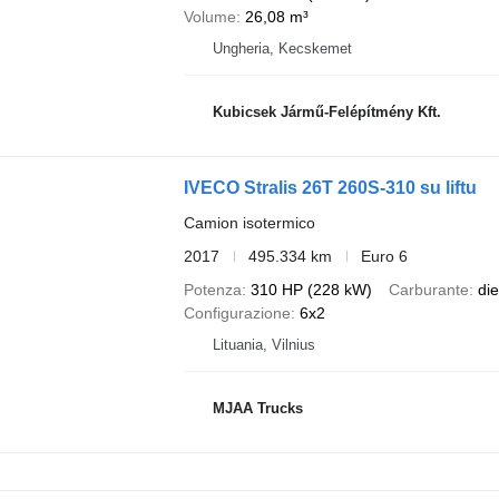
Volume
26,08 m³
Ungheria, Kecskemet
Kubicsek Jármű-Felépítmény Kft.
IVECO Stralis 26T 260S-310 su liftu
Camion isotermico
2017
495.334 km
Euro 6
Potenza
310 HP (228 kW)
Carburante
die
Configurazione
6x2
Lituania, Vilnius
MJAA Trucks