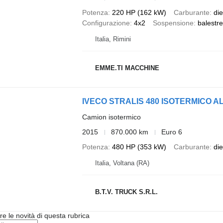
Potenza
220 HP (162 kW)
Carburante
die
Configurazione
4x2
Sospensione
balestr
Italia, Rimini
EMME.TI MACCHINE
IVECO STRALIS 480 ISOTERMICO A
Camion isotermico
2015
870.000 km
Euro 6
Potenza
480 HP (353 kW)
Carburante
die
Italia, Voltana (RA)
B.T.V. TRUCK S.R.L.
ere le novità di questa rubrica