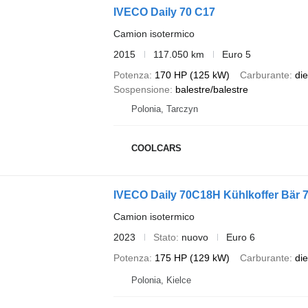
IVECO Daily 70 C17
Camion isotermico
2015
117.050 km
Euro 5
Potenza
170 HP (125 kW)
Carburante
die
Sospensione
balestre/balestre
Polonia, Tarczyn
COOLCARS
IVECO Daily 70C18H Kühlkoffer Bär 
Camion isotermico
2023
Stato
nuovo
Euro 6
Potenza
175 HP (129 kW)
Carburante
die
Polonia, Kielce