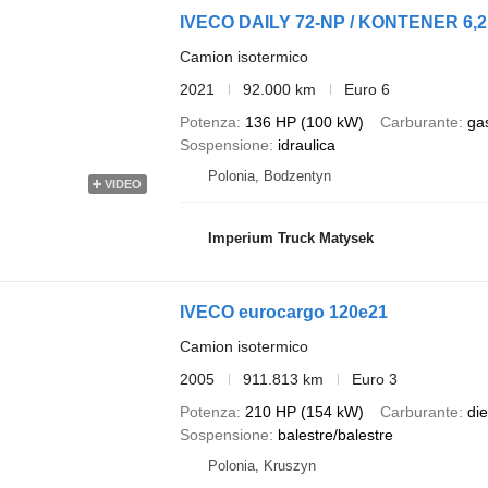
IVECO DAILY 72-NP / KONTENER 6,2 m
Camion isotermico
2021
92.000 km
Euro 6
Potenza
136 HP (100 kW)
Carburante
ga
Sospensione
idraulica
Polonia, Bodzentyn
VIDEO
Imperium Truck Matysek
IVECO eurocargo 120e21
Camion isotermico
2005
911.813 km
Euro 3
Potenza
210 HP (154 kW)
Carburante
die
Sospensione
balestre/balestre
Polonia, Kruszyn