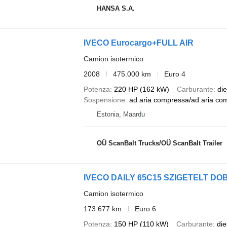
HANSA S.A.
IVECO Eurocargo+FULL AIR
Camion isotermico
2008
475.000 km
Euro 4
Potenza
220 HP (162 kW)
Carburante
die
Sospensione
ad aria compressa/ad aria co
Estonia, Maardu
OÜ ScanBalt Trucks/OÜ ScanBalt Trailer
IVECO DAILY 65C15 SZIGETELT DO
Camion isotermico
173.677 km
Euro 6
Potenza
150 HP (110 kW)
Carburante
die