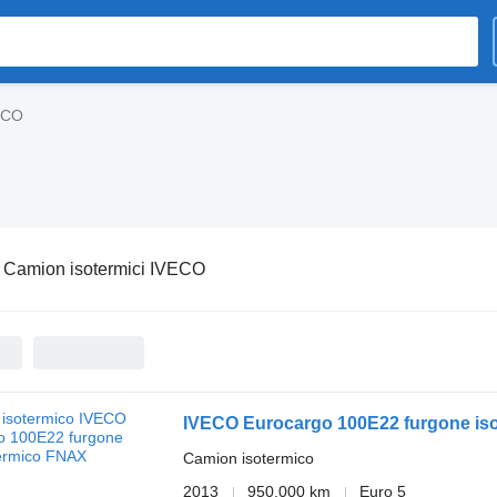
VECO
:
Camion isotermici IVECO
IVECO Eurocargo 100E22 furgone is
Camion isotermico
2013
950.000 km
Euro 5