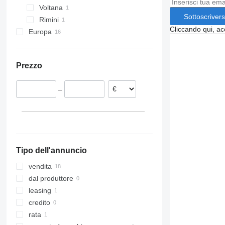
Voltana
Sottoscrivers
Rimini
Cliccando qui, ac
Europa
Polonia
Spagna
Prezzo
Estonia
Repubblica Ceca
–
Lituania
Ungheria
Tipo dell'annuncio
vendita
dal produttore
leasing
credito
rata