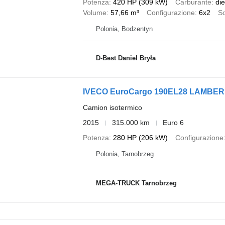
Potenza
420 HP (309 kW)
Carburante
die
Volume
57,66 m³
Configurazione
6x2
S
Polonia, Bodzentyn
D-Best Daniel Bryła
IVECO EuroCargo 190EL28 LAMBE
Camion isotermico
2015
315.000 km
Euro 6
Potenza
280 HP (206 kW)
Configurazione
Polonia, Tarnobrzeg
MEGA-TRUCK Tarnobrzeg