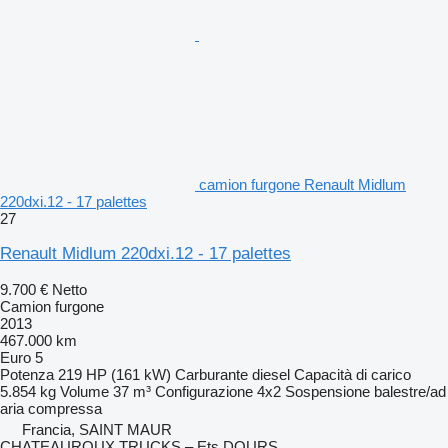
camion furgone Renault Midlum
220dxi.12 - 17 palettes
27
Renault Midlum 220dxi.12 - 17 palettes
9.700 €
Netto
Camion furgone
2013
467.000 km
Euro 5
Potenza
219 HP (161 kW)
Carburante
diesel
Capacità di carico
5.854 kg
Volume
37 m³
Configurazione
4x2
Sospensione
balestre/ad
aria compressa
Francia, SAINT MAUR
CHATEAUROUX TRUCKS – Ets DOURS