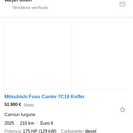
Warjan GmbH
Mitsubishi Fuso Canter 7C18 Koffer
51.900 €
Netto
Camion furgone
2025
210 km
Euro 6
Potenza
175 HP (129 kW)
Carburante
diesel