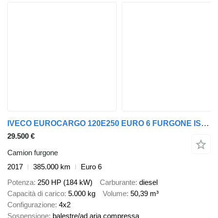
IVECO EUROCARGO 120E250 EURO 6 FURGONE ISO 7,6 MT + PEDANA 1,5 TON
29.500 €
Camion furgone
2017
385.000 km
Euro 6
Potenza
250 HP (184 kW)
Carburante
diesel
Capacità di carico
5.000 kg
Volume
50,39 m³
Configurazione
4x2
Sospensione
balestre/ad aria compressa