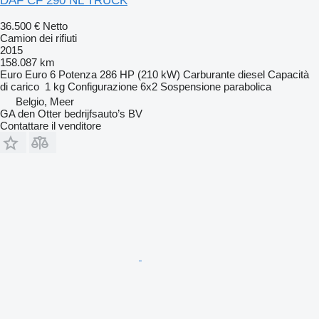
DAF CF 290 NL TRUCK
36.500 €
Netto
Camion dei rifiuti
2015
158.087 km
Euro
Euro 6
Potenza
286 HP (210 kW)
Carburante
diesel
Capacità
di carico
1 kg
Configurazione
6x2
Sospensione
parabolica
Belgio, Meer
GA den Otter bedrijfsauto’s BV
Contattare il venditore