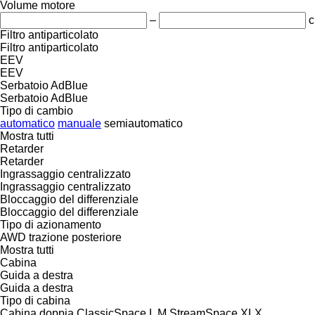
Volume motore
–
c
Filtro antiparticolato
Filtro antiparticolato
EEV
EEV
Serbatoio AdBlue
Serbatoio AdBlue
Tipo di cambio
automatico
manuale
semiautomatico
Mostra tutti
Retarder
Retarder
Ingrassaggio centralizzato
Ingrassaggio centralizzato
Bloccaggio del differenziale
Bloccaggio del differenziale
Tipo di azionamento
AWD
trazione posteriore
Mostra tutti
Cabina
Guida a destra
Guida a destra
Tipo di cabina
Cabina doppia
ClassicSpace
L
M
StreamSpace
XLX