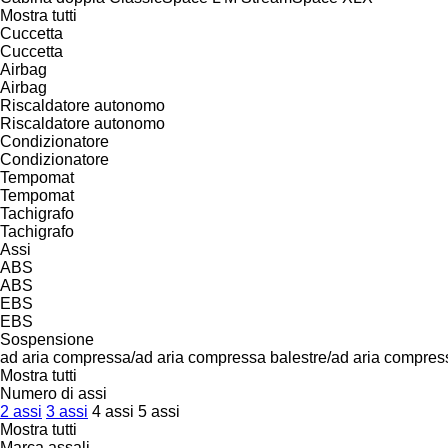
Mostra tutti
Cuccetta
Cuccetta
Airbag
Airbag
Riscaldatore autonomo
Riscaldatore autonomo
Condizionatore
Condizionatore
Tempomat
Tempomat
Tachigrafo
Tachigrafo
Assi
ABS
ABS
EBS
EBS
Sospensione
ad aria compressa/ad aria compressa
balestre/ad aria compres
Mostra tutti
Numero di assi
2 assi
3 assi
4 assi
5 assi
Mostra tutti
Marca assali