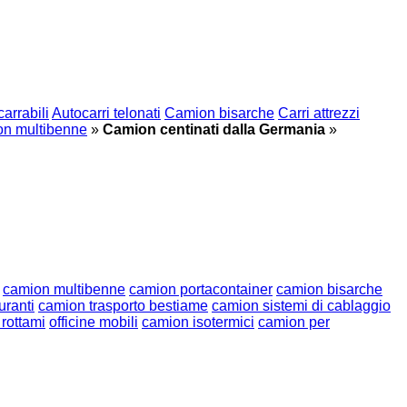
arrabili
Autocarri telonati
Camion bisarche
Carri attrezzi
n multibenne
»
Camion centinati dalla Germania
»
camion multibenne
camion portacontainer
camion bisarche
uranti
camion trasporto bestiame
camion sistemi di cablaggio
 rottami
officine mobili
camion isotermici
camion per