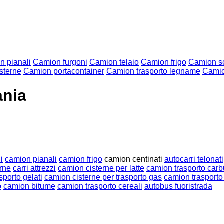
n pianali
Camion furgoni
Camion telaio
Camion frigo
Camion sc
sterne
Camion portacontainer
Camion trasporto legname
Camio
ania
i
camion pianali
camion frigo
camion centinati
autocarri telonati
rne
carri attrezzi
camion cisterne per latte
camion trasporto carb
sporto gelati
camion cisterne per trasporto gas
camion trasporto
o
camion bitume
camion trasporto cereali
autobus fuoristrada