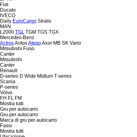
Fiat
Ducato
IVECO
Daily
EuroCargo
Stralis
MAN
L2000
TGL
TGM
TGS
TGX
Mercedes-Benz
Actros
Antos
Atego
Axor
MB
SK
Vario
Mitsubishi Fuso
Canter
Mitsubishi
Canter
Renault
D-series
D Wide
Midlum
T-series
Scania
P-series
Volvo
FH
FL
FM
Mostra tutti
Gru per autocarro
Gru per autocarro
Marca di gru per autocarro
Fassi
Mostra tutti
Ubicazione