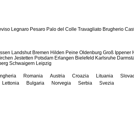
eviso
Legnaro
Pesaro
Palo del Colle
Travagliato
Brugherio
Cas
essen
Landshut
Bremen
Hilden
Peine
Oldenburg
Groß Ippener
irchen
Jestetten
Potsdam
Erlangen
Bielefeld
Karlsruhe
Darmsta
berg
Schwaigern
Leipzig
ngheria
Romania
Austria
Croazia
Lituania
Slova
Lettonia
Bulgaria
Norvegia
Serbia
Svezia