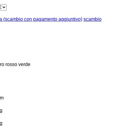
a (scambio con pagamento aggiuntivo)
scambio
ro
rosso
verde
km
g
g