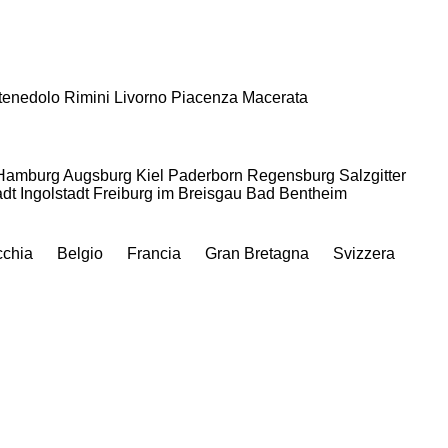
tenedolo
Rimini
Livorno
Piacenza
Macerata
Hamburg
Augsburg
Kiel
Paderborn
Regensburg
Salzgitter
dt
Ingolstadt
Freiburg im Breisgau
Bad Bentheim
cchia
Belgio
Francia
Gran Bretagna
Svizzera