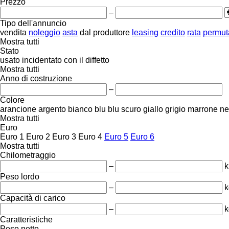
Prezzo
–
Tipo dell'annuncio
vendita
noleggio
asta
dal produttore
leasing
credito
rata
permut
Mostra tutti
Stato
usato
incidentato
con il diffetto
Mostra tutti
Anno di costruzione
–
Colore
arancione
argento
bianco
blu
blu scuro
giallo
grigio
marrone
ne
Mostra tutti
Euro
Euro 1
Euro 2
Euro 3
Euro 4
Euro 5
Euro 6
Mostra tutti
Chilometraggio
–
Peso lordo
–
k
Capacità di carico
–
k
Caratteristiche
Peso netto