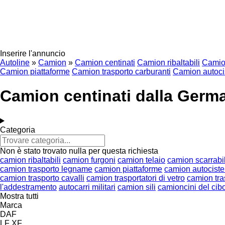
Inserire l'annuncio
Autoline
»
Camion
»
Camion centinati
Camion ribaltabili
Camio
Camion piattaforme
Camion trasporto carburanti
Camion autoci
Camion centinati dalla Germ
Categoria
Non è stato trovato nulla per questa richiesta
camion ribaltabili
camion furgoni
camion telaio
camion scarrabil
camion trasporto legname
camion piattaforme
camion autociste
camion trasporto cavalli
camion trasportatori di vetro
camion tra
l'addestramento
autocarri militari
camion sili
camioncini del cib
Mostra tutti
Marca
DAF
LF
XF