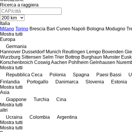
Ricerca a raggiera
Italia
Milano
Torino
Brescia
Bari
Cuneo
Napoli
Bologna
Modugno
Tr
Mostra tutti
Europa
Germania
Hannover
Dusseldorf
Munich
Reutlingen
Lemgo
Bovenden
Gi
Wurzburg
Sittensen
Selm
Trier
Bottrop
Burghaun
Munster
Eusk
Korschenbroich
Coswig
Aachen
Pohlheim
Gelnhausen
Nurem
Mostra tutti
Repubblica Ceca
Polonia
Spagna
Paesi Bassi
U
Finlandia
Portogallo
Danimarca
Slovenia
Estonia
Mostra tutti
Asia
Giappone
Turchia
Cina
Mostra tutti
altri
Ucraina
Colombia
Argentina
Mostra tutti
Mostra tutti