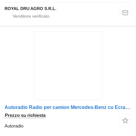
ROYAL DRU AGRO S.R.L.
Autoradio Radio per camion Mercedes-Benz cu Ecran și Butoane de Control – A0004467662 / A0004465862 / A0004466662
Prezzo su richiesta
Autoradio