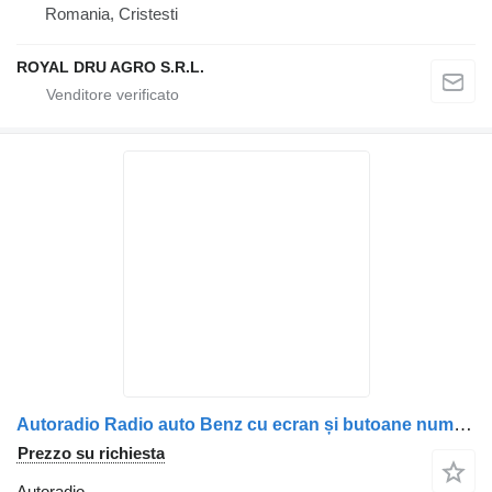
Romania, Cristesti
ROYAL DRU AGRO S.R.L.
Autoradio Radio auto Benz cu ecran și butoane numerice per camion Mercedes-Benz A0004467662, A0004465862, A0004466662, 0004467662, 0004465862, 0004466662
Prezzo su richiesta
Autoradio