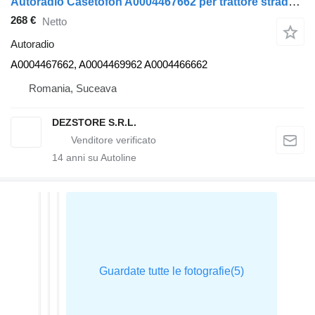
Autoradio Casetofon A0004467662 per trattore stradale Mercedes-Benz ACTROS MP4
268 €
Netto
Autoradio
A0004467662, A0004469962 A0004466662
Romania, Suceava
DEZSTORE S.R.L.
14
anni su Autoline