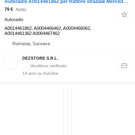
Autoradio A0014461862 per trattore stradale Mercedes-Benz ACTROS MP4
79 €
Netto
Autoradio
A0014461862, A0004466462, A0004466062,
A0014461362 A0004467462
Romania, Suceava
DEZSTORE S.R.L.
14
anni su Autoline