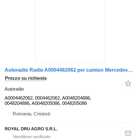
Autoradio Radio A0004462062 per camion Mercedes-Benz A0004462062 0048204886 0048205086
Prezzo su richiesta
Autoradio
A0004462062, 0004462062, A0048204886,
0048204886, A0048205086, 0048205086
Romania, Cristesti
ROYAL DRU AGRO S.R.L.