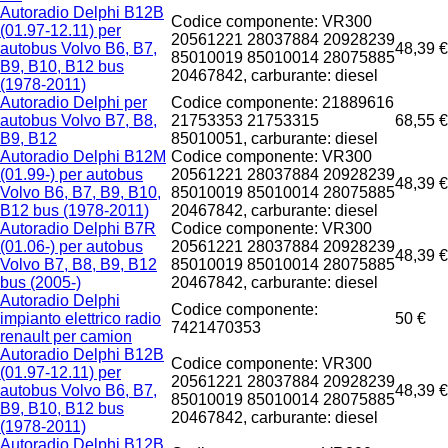
Autoradio Delphi B12B
Codice componente: VR300
(01.97-12.11) per
20561221 28037884 20928239
autobus Volvo B6, B7,
48,39 €
85010019 85010014 28075885
B9, B10, B12 bus
20467842, carburante: diesel
(1978-2011)
Autoradio Delphi per
Codice componente: 21889616
autobus Volvo B7, B8,
21753353 21753315
68,55 €
B9, B12
85010051, carburante: diesel
Autoradio Delphi B12M
Codice componente: VR300
(01.99-) per autobus
20561221 28037884 20928239
48,39 €
Volvo B6, B7, B9, B10,
85010019 85010014 28075885
B12 bus (1978-2011)
20467842, carburante: diesel
Autoradio Delphi B7R
Codice componente: VR300
(01.06-) per autobus
20561221 28037884 20928239
48,39 €
Volvo B7, B8, B9, B12
85010019 85010014 28075885
bus (2005-)
20467842, carburante: diesel
Autoradio Delphi
Codice componente:
impianto elettrico radio
50 €
7421470353
renault per camion
Autoradio Delphi B12B
Codice componente: VR300
(01.97-12.11) per
20561221 28037884 20928239
autobus Volvo B6, B7,
48,39 €
85010019 85010014 28075885
B9, B10, B12 bus
20467842, carburante: diesel
(1978-2011)
Autoradio Delphi B12B