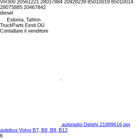
VR300 20561221 28037884 20928239 85010019 85010014
28075885 20467842
diesel
Estonia, Tallinn
TruckParts Eesti OÜ
Contattare il venditore
autoradio Delphi 21889616 per
autobus Volvo B7, B8, B9, B12
6