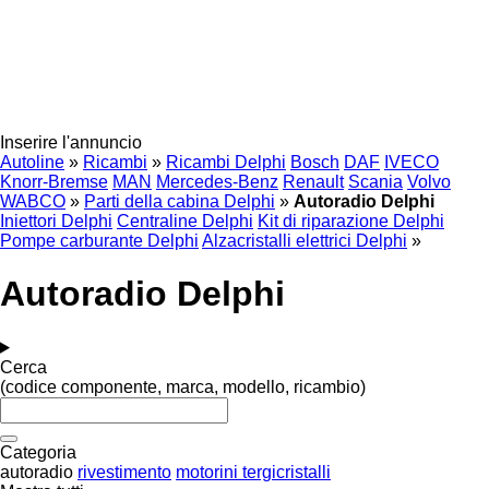
Inserire l'annuncio
Autoline
»
Ricambi
»
Ricambi Delphi
Bosch
DAF
IVECO
Knorr-Bremse
MAN
Mercedes-Benz
Renault
Scania
Volvo
WABCO
»
Parti della cabina Delphi
»
Autoradio Delphi
Iniettori Delphi
Centraline Delphi
Kit di riparazione Delphi
Pompe carburante Delphi
Alzacristalli elettrici Delphi
»
Autoradio Delphi
Cerca
(codice componente, marca, modello, ricambio)
Categoria
autoradio
rivestimento
motorini tergicristalli