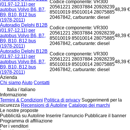
Codice componente: VR300
(01.97-12.11) per
20561221 28037884 20928239
autobus Volvo B6, B7,
48,39 €
85010019 85010014 28075885
B9, B10, B12 bus
20467842, carburante: diesel
(1978-2011)
Autoradio Delphi B12B
Codice componente: VR300
(01.97-12.11) per
20561221 28037884 20928239
autobus Volvo B6, B7,
48,39 €
85010019 85010014 28075885
B9, B10, B12 bus
20467842, carburante: diesel
(1978-2011)
Autoradio Delphi B12B
Codice componente: VR300
(01.97-12.11) per
20561221 28037884 20928239
autobus Volvo B6, B7,
48,39 €
85010019 85010014 28075885
B9, B10, B12 bus
20467842, carburante: diesel
(1978-2011)
Azienda
Chi siamo
Aiuto
Contatti
Italia / italiano
Informazione
Termini & Condizioni
Politica di privacy
Suggerimenti per la
sicurezza
Recensioni di Autoline
Catalogo dei marchi
Le nostre proposte
Pubblicità su Autoline
Inserire l'annuncio
Pubblicare il banner
Programma di affiliazione
Per i venditori