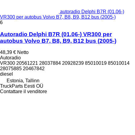
autoradio Delphi B7R (01.06-)
VR300 per autobus Volvo B7, B8, B9, B12 bus (2005-)
6
Autoradio Delphi B7R (01.06-) VR300 per
autobus Volvo B7, B8, B9, B12 bus (2005-)
48,39 €
Netto
Autoradio
VR300 20561221 28037884 20928239 85010019 85010014
28075885 20467842
diesel
Estonia, Tallinn
TruckParts Eesti OÜ
Contattare il venditore