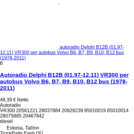
autoradio Delphi B12B (01.97-
12.11) VR300 per autobus Volvo B6, B7, B9, B10, B12 bus
(1978-2011)
6
Autoradio Delphi B12B (01.97-12.11) VR300 per
autobus Volvo B6, B7, B9, B10, B12 bus (1978-
2011)
48,39 €
Netto
Autoradio
VR300 20561221 28037884 20928239 85010019 85010014
28075885 20467842
diesel
Estonia, Tallinn
TruckParts Eesti OÜ