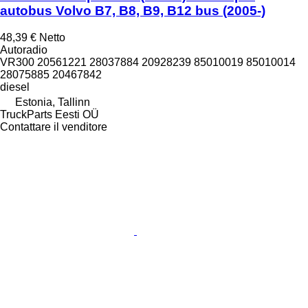
autobus Volvo B7, B8, B9, B12 bus (2005-)
48,39 €
Netto
Autoradio
VR300 20561221 28037884 20928239 85010019 85010014
28075885 20467842
diesel
Estonia, Tallinn
TruckParts Eesti OÜ
Contattare il venditore