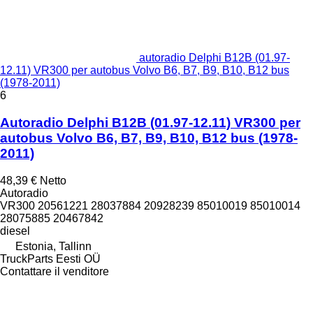
autoradio Delphi B12B (01.97-
12.11) VR300 per autobus Volvo B6, B7, B9, B10, B12 bus
(1978-2011)
6
Autoradio Delphi B12B (01.97-12.11) VR300 per
autobus Volvo B6, B7, B9, B10, B12 bus (1978-
2011)
48,39 €
Netto
Autoradio
VR300 20561221 28037884 20928239 85010019 85010014
28075885 20467842
diesel
Estonia, Tallinn
TruckParts Eesti OÜ
Contattare il venditore