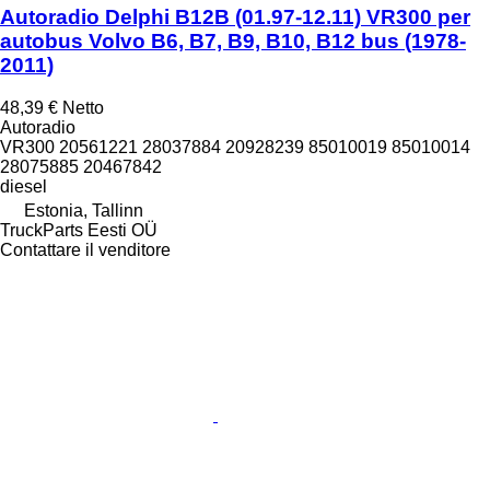
Autoradio Delphi B12B (01.97-12.11) VR300 per
autobus Volvo B6, B7, B9, B10, B12 bus (1978-
2011)
48,39 €
Netto
Autoradio
VR300 20561221 28037884 20928239 85010019 85010014
28075885 20467842
diesel
Estonia, Tallinn
TruckParts Eesti OÜ
Contattare il venditore