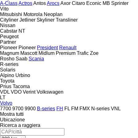
A-Class
Actros
Antos
Arocs
Axor
Citaro
Econic
MB
Sprinter
Vito
Mitsubishi
Motorola
Neoplan
Cityliner
Jetliner
Skyliner
Transliner
Nissan
Cabstar
NT
Peugeot
Partner
Pioneer
Pioneer
President
Renault
Magnum
Mascott
Midlum
Premium
Trafic
Zoe
Rosho
Saab
Scania
R-series
Solaris
Alpino
Urbino
Toyota
Prius
Tacoma
VDL
VDO
Verint
Volkswagen
LT
Volvo
7700
9700
9900
B-series
FH
FL
FM
FMX
N-series
VNL
Mostra tutti
Ubicazione
Ricerca a raggiera