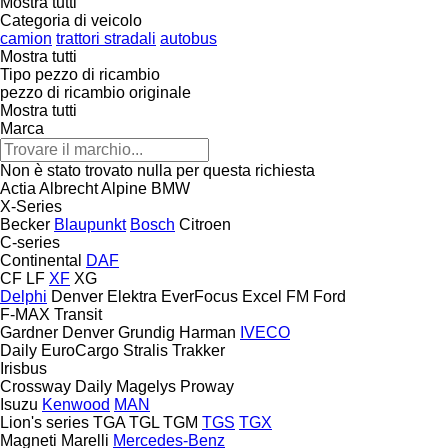
Mostra tutti
Categoria di veicolo
camion
trattori stradali
autobus
Mostra tutti
Tipo pezzo di ricambio
pezzo di ricambio originale
Mostra tutti
Marca
Non è stato trovato nulla per questa richiesta
Actia
Albrecht
Alpine
BMW
X-Series
Becker
Blaupunkt
Bosch
Citroen
C-series
Continental
DAF
CF
LF
XF
XG
Delphi
Denver
Elektra
EverFocus
Excel
FM
Ford
F-MAX
Transit
Gardner Denver
Grundig
Harman
IVECO
Daily
EuroCargo
Stralis
Trakker
Irisbus
Crossway
Daily
Magelys
Proway
Isuzu
Kenwood
MAN
Lion's series
TGA
TGL
TGM
TGS
TGX
Magneti Marelli
Mercedes-Benz