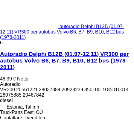
autoradio Delphi B12B (01.97-
12.11) VR300 per autobus Volvo B6, B7, B9, B10, B12 bus
(1978-2011)
6
Autoradio Delphi B12B (01.97-12.11) VR300 per
autobus Volvo B6, B7, B9, B10, B12 bus (1978-
2011)
48,39 €
Netto
Autoradio
VR300 20561221 28037884 20928239 85010019 85010014
28075885 20467842
diesel
Estonia, Tallinn
TruckParts Eesti OÜ
Contattare il venditore