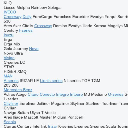
KLQ
Liesse
Melpha
Rainbow
Selega
IVECO
Crossway
Daily
EuroCargo
Euroclass
Eurorider
Evadys
Ferqui Sunri
530
Ares
Axer
Citelis
Crossway
Domino
Evadys
Iliade
Karosa
Magelys
Mi
Century
I-series
Isuzu
Erga
Erga Mio
Gala
Journey
Novo
Novo Ultra
Visigo
C-series
LC
STAR
HIGER
XMQ
MAN
A-series
IRIZAR
LE
Lion's series
NL series
TGE
TGM
203
206
Mercedes-Benz
Actros
Atego
Citaro
Conecto
Integro
Intouro
MB
Mediano
O-series
S
L-series
Cityliner
Euroliner
Jetliner
Megaliner
Skyliner
Starliner
Tourliner
Trans
Civilian
Navigo
Sultan
Ulyso T
Vectio
Ares
Iliade
Mascott
Master
Midlum
Ponticelli
Scania
Carrus
Century
Interlink
Irizar
K-series
L-series
S-series
Scala
Touri