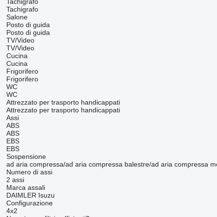
Tachigrafo
Tachigrafo
Salone
Posto di guida
Posto di guida
TV/Video
TV/Video
Cucina
Cucina
Frigorifero
Frigorifero
WC
WC
Attrezzato per trasporto handicappati
Attrezzato per trasporto handicappati
Assi
ABS
ABS
EBS
EBS
Sospensione
ad aria compressa/ad aria compressa
balestre/ad aria compressa
mo
Numero di assi
2 assi
Marca assali
DAIMLER
Isuzu
Configurazione
4x2