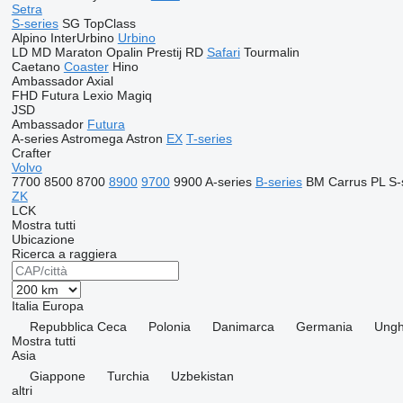
Setra
S-series
SG
TopClass
Alpino
InterUrbino
Urbino
LD
MD
Maraton
Opalin
Prestij
RD
Safari
Tourmalin
Caetano
Coaster
Hino
Ambassador
Axial
FHD
Futura
Lexio
Magiq
JSD
Ambassador
Futura
A-series
Astromega
Astron
EX
T-series
Crafter
Volvo
7700
8500
8700
8900
9700
9900
A-series
B-series
BM
Carrus
PL
S-
ZK
LCK
Mostra tutti
Ubicazione
Ricerca a raggiera
Italia
Europa
Repubblica Ceca
Polonia
Danimarca
Germania
Ungh
Mostra tutti
Asia
Giappone
Turchia
Uzbekistan
altri