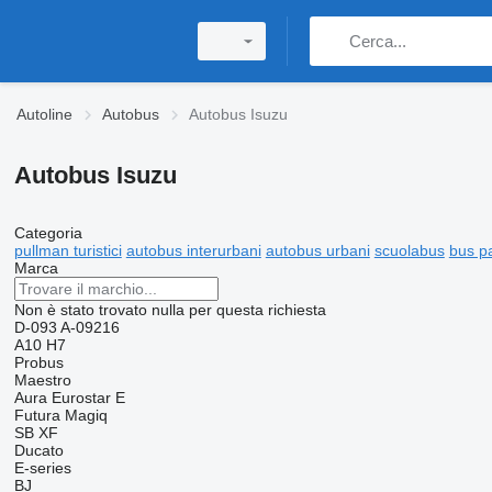
Autoline
Autobus
Autobus Isuzu
Autobus Isuzu
Categoria
pullman turistici
autobus interurbani
autobus urbani
scuolabus
bus p
Marca
Non è stato trovato nulla per questa richiesta
D-093
A-09216
A10
H7
Probus
Maestro
Aura
Eurostar E
Futura
Magiq
SB
XF
Ducato
E-series
BJ