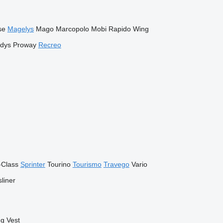
se
Magelys
Mago
Marcopolo
Mobi
Rapido
Wing
dys
Proway
Recreo
-Class
Sprinter
Tourino
Tourismo
Travego
Vario
liner
ng
Vest