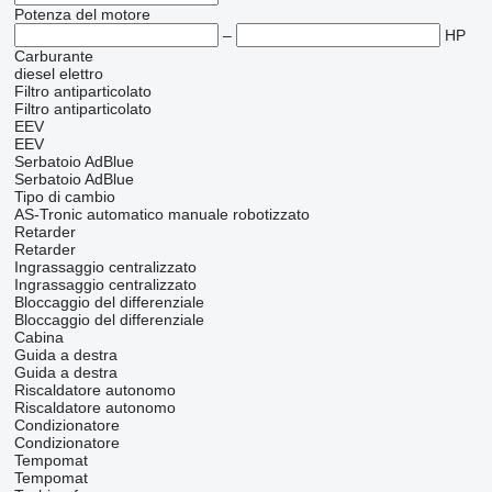
Potenza del motore
–
HP
Carburante
diesel
elettro
Filtro antiparticolato
Filtro antiparticolato
EEV
EEV
Serbatoio AdBlue
Serbatoio AdBlue
Tipo di cambio
AS-Tronic
automatico
manuale
robotizzato
Retarder
Retarder
Ingrassaggio centralizzato
Ingrassaggio centralizzato
Bloccaggio del differenziale
Bloccaggio del differenziale
Cabina
Guida a destra
Guida a destra
Riscaldatore autonomo
Riscaldatore autonomo
Condizionatore
Condizionatore
Tempomat
Tempomat