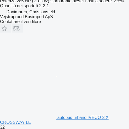
Potenza
286 HP (210 kW)
Carburante
diesel
Posti a sedere
39/54
Quantità dei sportelli
2-2-1
Danimarca, Christiansfeld
Vejstruproed Busimport ApS
Contattare il venditore
autobus urbano IVECO 3 X
CROSSWAY LE
32