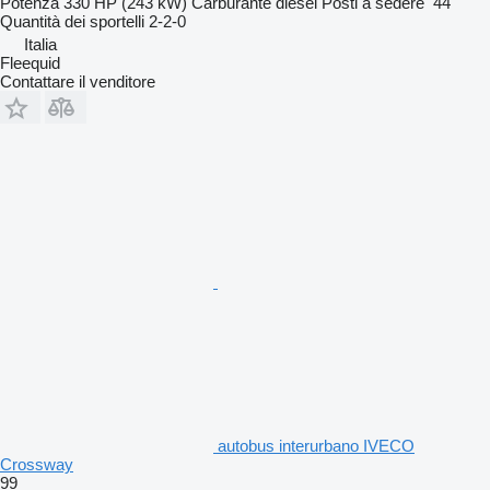
Potenza
330 HP (243 kW)
Carburante
diesel
Posti a sedere
44
Quantità dei sportelli
2-2-0
Italia
Fleequid
Contattare il venditore
autobus interurbano IVECO
Crossway
99