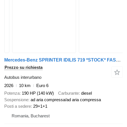
Mercedes-Benz SPRINTER IDILIS 719 *STOCK* FAST DELIVERY
Prezzo su richiesta
Autobus interurbano
2026
10 km
Euro 6
Potenza
190 HP (140 kW)
Carburante
diesel
Sospensione
ad aria compressa/ad aria compressa
Posti a sedere
29+1+1
Romania, Bucharest