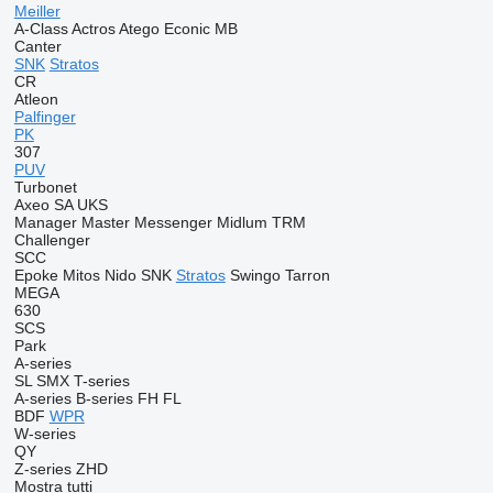
Meiller
A-Class
Actros
Atego
Econic
MB
Canter
SNK
Stratos
CR
Atleon
Palfinger
PK
307
PUV
Turbonet
Axeo
SA
UKS
Manager
Master
Messenger
Midlum
TRM
Challenger
SCC
Epoke
Mitos
Nido
SNK
Stratos
Swingo
Tarron
MEGA
630
SCS
Park
A-series
SL
SMX
T-series
A-series
B-series
FH
FL
BDF
WPR
W-series
QY
Z-series
ZHD
Mostra tutti