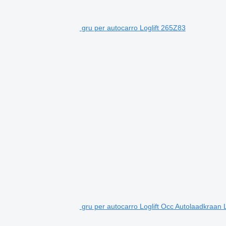
gru per autocarro Loglift 265Z83
gru per autocarro Loglift Occ Autolaadkraan L