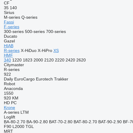
CF
35
140
Sirius
M-series
Q-series
Fassi
F-series
300-series
500-series
700-series
Ducato
Gazel
HIAB
R-series
X-HiDuo
X-HiPro
XS
HMF
340
1220
1823
2000
2120
2220
2420
2620
Citymaster
R-series
922
Daily
EuroCargo
Eurotech
Trakker
Robot
Anaconda
1550
920
KM
HD
PC
Krone
A-series
LTM
Loglift
BA-80-2.70
BA-90-2.80
BAT-70-2.80
BAT-80-2.70
BAT-90-2.90
BF-7
F90
L2000
TGL
MRT