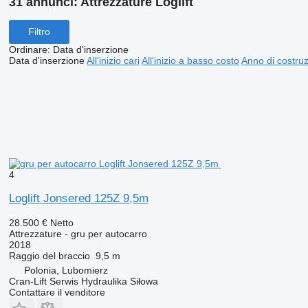
31 annunci:
Attrezzature Loglift
Filtro
Ordinare
:
Data d'inserzione
Data d'inserzione
All'inizio cari
All'inizio a basso costo
Anno di costruzi
4
Loglift Jonsered 125Z 9,5m
28.500 €
Netto
Attrezzature - gru per autocarro
2018
Raggio del braccio
9,5 m
Polonia, Lubomierz
Cran-Lift Serwis Hydraulika Siłowa
Contattare il venditore