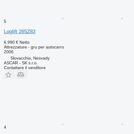
5
Loglift 265Z83
6.990 €
Netto
Attrezzature - gru per autocarro
2006
Slovacchia, Nesvady
ASCAR - SK s.r.o.
Contattare il venditore
4