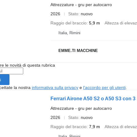
Attrezzature - gru per autocarro
2026
Stato
nuovo
Raggio del braccio
5,9 m
Altezza di eleva
Italia, Rimini
EMME.TI MACCHINE
ere le novità di questa rubrica
i
cettate la nostra
informativa sulla privacy
e
l'accordo per gli utenti
.
Ferrari Airone A50 S2 o A50 S3 con 3 sf
Attrezzature - gru per autocarro
2026
Stato
nuovo
Raggio del braccio
7,9 m
Altezza di eleva
Italia, Rimini