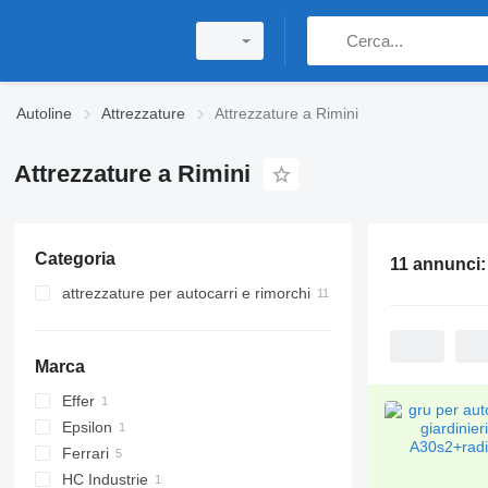
Autoline
Attrezzature
Attrezzature a Rimini
Attrezzature a Rimini
Categoria
11 annunci
attrezzature per autocarri e rimorchi
gru per autocarri
Marca
Effer
Epsilon
35
Ferrari
Q-series
HC Industrie