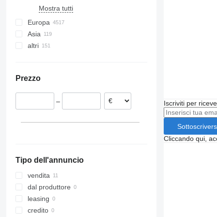
Mostra tutti
Europa
Asia
Germania
altri
Paesi Bassi
Turchia
Spagna
Emirati Arabi
Ucraina
Polonia
Cina
Brasile
Prezzo
Norvegia
Uzbekistan
Moldavia
Belgio
Kirghizistan
Argentina
–
Iscriviti per ricev
Estonia
Azerbaigian
Lituania
Sottoscrivers
Mostra tutti
Cliccando qui, ac
Tipo dell'annuncio
vendita
dal produttore
leasing
credito