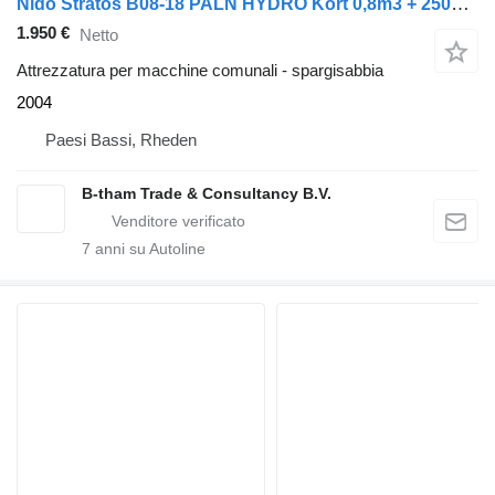
Nido Stratos B08-18 PALN HYDRO Kort 0,8m3 + 250L Geen bedienkast nog
1.950 €
Netto
Attrezzatura per macchine comunali - spargisabbia
2004
Paesi Bassi, Rheden
B-tham Trade & Consultancy B.V.
7
anni su Autoline