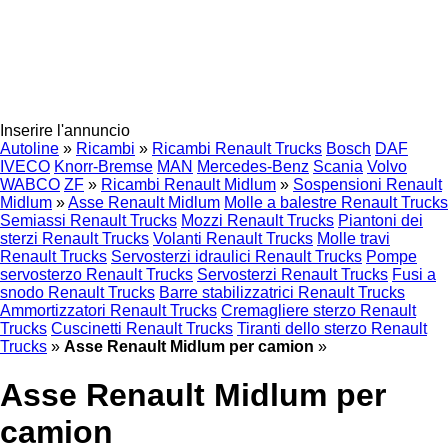
Inserire l'annuncio
Autoline
»
Ricambi
»
Ricambi Renault Trucks
Bosch
DAF
IVECO
Knorr-Bremse
MAN
Mercedes-Benz
Scania
Volvo
WABCO
ZF
»
Ricambi Renault Midlum
»
Sospensioni Renault
Midlum
»
Asse Renault Midlum
Molle a balestre Renault Trucks
Semiassi Renault Trucks
Mozzi Renault Trucks
Piantoni dei
sterzi Renault Trucks
Volanti Renault Trucks
Molle travi
Renault Trucks
Servosterzi idraulici Renault Trucks
Pompe
servosterzo Renault Trucks
Servosterzi Renault Trucks
Fusi a
snodo Renault Trucks
Barre stabilizzatrici Renault Trucks
Ammortizzatori Renault Trucks
Cremagliere sterzo Renault
Trucks
Cuscinetti Renault Trucks
Tiranti dello sterzo Renault
Trucks
»
Asse Renault Midlum per camion
»
Asse Renault Midlum per
camion