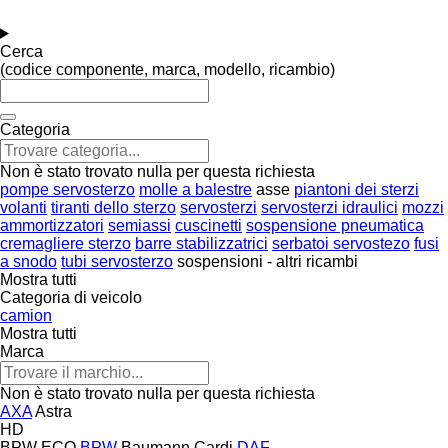
Cerca
(codice componente, marca, modello, ricambio)
Categoria
Non è stato trovato nulla per questa richiesta
pompe servosterzo
molle a balestre
asse
piantoni dei sterzi
volanti
tiranti dello sterzo
servosterzi
servosterzi idraulici
mozzi
ammortizzatori
semiassi
cuscinetti
sospensione pneumatica
cremagliere sterzo
barre stabilizzatrici
serbatoi servostezo
fusi
a snodo
tubi servosterzo
sospensioni - altri ricambi
Mostra tutti
Categoria di veicolo
camion
Mostra tutti
Marca
Non è stato trovato nulla per questa richiesta
AXA
Astra
HD
BPW ECO
BPW
Baumann
Cardi
DAF