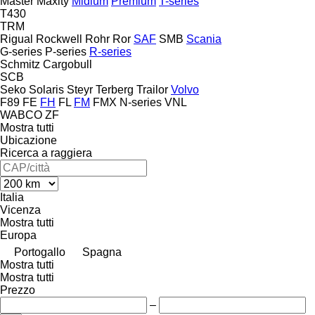
Master
Maxity
Midlum
Premium
T-series
T430
TRM
Rigual
Rockwell
Rohr
Ror
SAF
SMB
Scania
G-series
P-series
R-series
Schmitz Cargobull
SCB
Seko
Solaris
Steyr
Terberg
Trailor
Volvo
F89
FE
FH
FL
FM
FMX
N-series
VNL
WABCO
ZF
Mostra tutti
Ubicazione
Ricerca a raggiera
Italia
Vicenza
Mostra tutti
Europa
Portogallo
Spagna
Mostra tutti
Mostra tutti
Prezzo
–