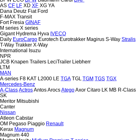
AS
CF
LF
XD
XF
XG
YA
Dana
Deutz
Fiat
Ford
F-MAX
Transit
Fort
Fresia
GINAF
M series
X series
Gigant
Hydrema
Hyva
IVECO
Daily
EuroCargo
Eurotech
Eurotrakker
Magirus
S-Way
Stralis
T-Way
Trakker
X-Way
International
Isuzu
NPR
JCB
Knapen Trailers
LeciTrailer
Liebherr
LTM
MAN
A-series
F8
KAT
L2000
LE
TGA
TGL
TGM
TGS
TGX
Mercedes-Benz
A-Class
Actros
Antos
Arocs
Atego
Axor
Citaro
LK
MB
R-Class
SK
Meritor
Mitsubishi
Canter
Nissan
Atleon
Cabstar
OM
Pegaso
Piaggio
Renault
Kerax
Magnum
Magnum 440