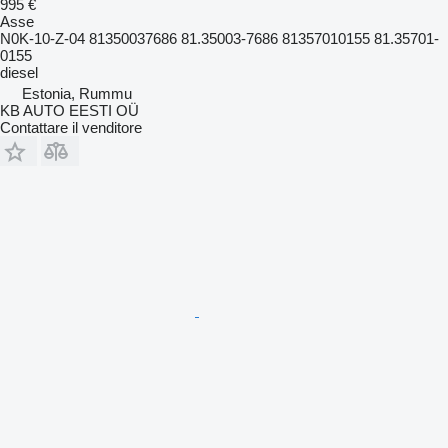
995 €
Asse
N0K-10-Z-04 81350037686 81.35003-7686 81357010155 81.35701-
0155
diesel
Estonia, Rummu
KB AUTO EESTI OÜ
Contattare il venditore