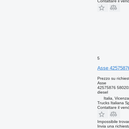
Contattare il vend
5
Asse 42575876
Prezzo su richies
Asse
42575876 58020
diesel
Italia, Vicenz
Trucks Italiana S
Contattare il vend
Impossibile trova
Invia una richies