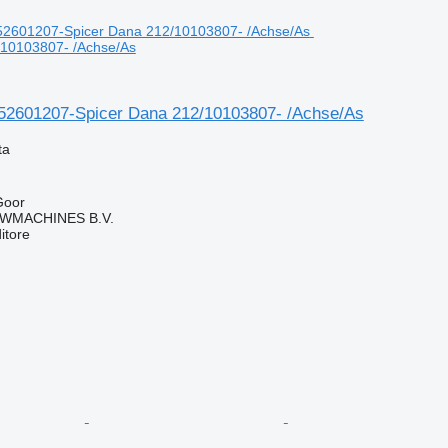
/10103807- /Achse/As
52601207-Spicer Dana 212/10103807- /Achse/As
ta
Goor
WMACHINES B.V.
itore