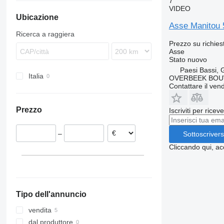
7
S-Way
Lion's series
Atego
Maxity
R-series
F89
VIDEO
Ubicazione
Stralis
TGA
Axor
Midlum
FE
Asse Manitou 
T-Way
TGL
Citaro
Premium
FH
Ricerca a raggiera
Trakker
TGM
LK
T-series
FL
Prezzo su richies
Asse
X-Way
TGS
MB
TRM
FM
Stato
nuovo
TGX
O-series
FMX
Paesi Bassi, 
Italia
R-Class
L-series
OVERBEEK BOU
Contattare il vend
SK
N-series
Sprinter
VNL
Prezzo
Iscriviti per ricev
–
Sottoscrivers
Cliccando qui, ac
Tipo dell'annuncio
vendita
dal produttore