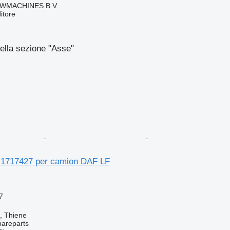
WMACHINES B.V.
itore
ella sezione "Asse"
 1717427 per camion DAF LF
7
a, Thiene
pareparts