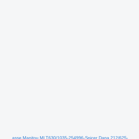
asse Manitou MLT630/1035-254996-Spicer Dana 212/625-