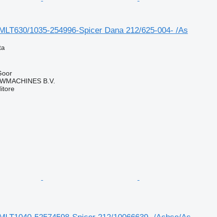
MLT630/1035-254996-Spicer Dana 212/625-004- /As
ta
Goor
WMACHINES B.V.
itore