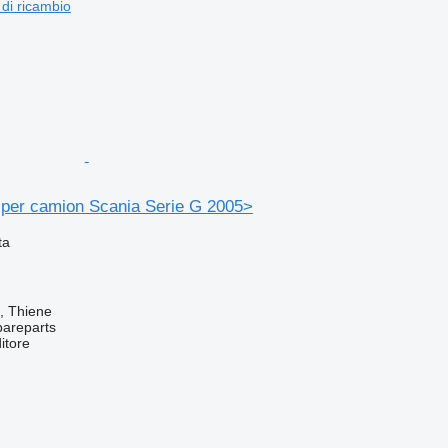
 di ricambio
per camion Scania Serie G 2005>
ta
a, Thiene
pareparts
itore