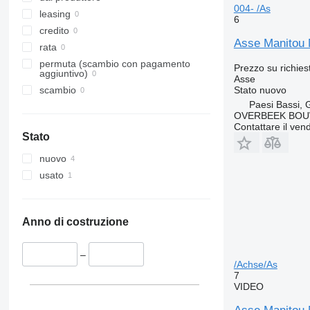
004- /As
leasing
6
credito
Asse Manitou 
rata
permuta (scambio con pagamento
Prezzo su richies
aggiuntivo)
Asse
Stato
nuovo
scambio
Paesi Bassi, 
OVERBEEK BOU
Contattare il vend
Stato
nuovo
usato
Anno di costruzione
–
/Achse/As
7
VIDEO