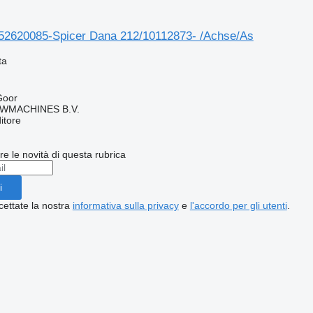
52620085-Spicer Dana 212/10112873- /Achse/As
ta
Goor
WMACHINES B.V.
itore
ere le novità di questa rubrica
i
cettate la nostra
informativa sulla privacy
e
l'accordo per gli utenti
.