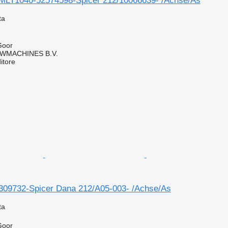
MLT1040-52574598-Spicer 212/10066639- /Achse/As
ta
Goor
WMACHINES B.V.
itore
309732-Spicer Dana 212/A05-003- /Achse/As
ta
Goor