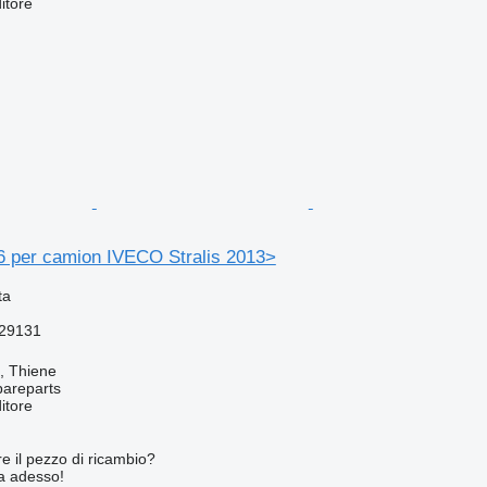
itore
 per camion IVECO Stralis 2013>
ta
29131
a, Thiene
pareparts
itore
re il pezzo di ricambio?
ta adesso!