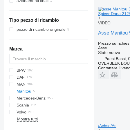
azionamenti finali
Spicer Dana 212
7
Tipo pezzo di ricambio
VIDEO
pezzo di ricambio originale
Asse Manitou 
Prezzo su richies
Asse
Marca
Stato
nuovo
Paesi Bassi, 
OVERBEEK BOU
Contattare il vend
BPW
AS
HD
1604
X-Series
DAF
AZ
AR
Magiq
908
MAN
AS
F-MAX
M series
HL-series
Crossway
NPR
LH
Manitou
CF
Transit
X series
Daily
LTM
A-series
Mercedes-Benz
LF
EuroCargo
F8
Scania
XD
EuroStar
F90
A-Class
Canter
Atleon
L-series
Kerax
Volvo
XF
Eurotech
KAT
Actros
Cabstar
Magnum
G-series
SKL
SCB
Alpino
Rexton
Magiq
Mostra tutti
XG
Eurotrakker
L2000
Antos
Mascott
LB
SCS
Urbino
9700
WG
V-series
/Achse/As
YA
Magirus
LE
Arocs
Master
P-series
B-series