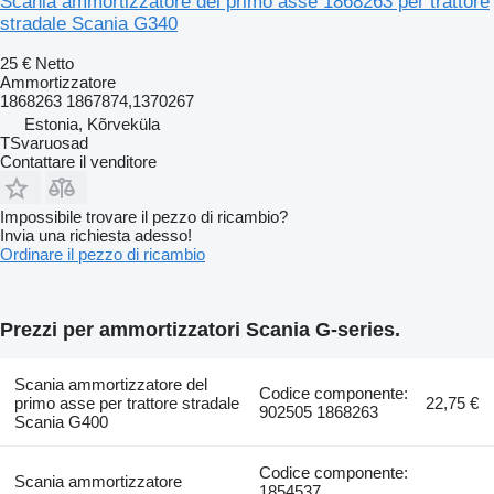
Scania ammortizzatore del primo asse 1868263 per trattore
stradale Scania G340
25 €
Netto
Ammortizzatore
1868263 1867874,1370267
Estonia, Kõrveküla
TSvaruosad
Contattare il venditore
Impossibile trovare il pezzo di ricambio?
Invia una richiesta adesso!
Ordinare il pezzo di ricambio
Prezzi per ammortizzatori Scania G-series.
Scania ammortizzatore del
Codice componente:
primo asse per trattore stradale
22,75 €
902505 1868263
Scania G400
Codice componente:
Scania ammortizzatore
1854537