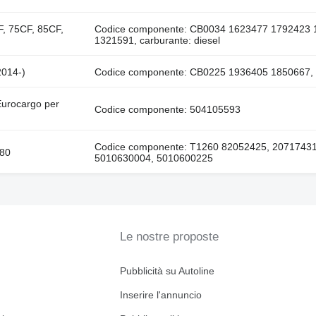
, 75CF, 85CF,
Codice componente: CB0034 1623477 1792423
1321591, carburante: diesel
2014-)
Codice componente: CB0225 1936405 1850667, c
Eurocargo per
Codice componente: 504105593
Codice componente: T1260 82052425, 20717431
280
5010630004, 5010600225
Le nostre proposte
Pubblicità su Autoline
Inserire l'annuncio