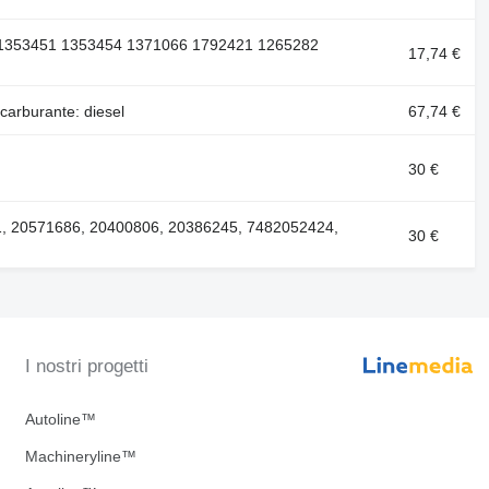
 1353451 1353454 1371066 1792421 1265282
17,74 €
arburante: diesel
67,74 €
30 €
, 20571686, 20400806, 20386245, 7482052424,
30 €
I nostri progetti
Autoline™
Machineryline™