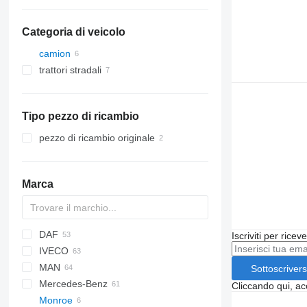
Categoria di veicolo
camion
trattori stradali
Tipo pezzo di ricambio
pezzo di ricambio originale
Marca
DAF
Iscriviti per ricev
IVECO
AS
F-MAX
MAN
CF
Transit
Daily
NPR
Rio
Sottoscrivers
Mercedes-Benz
LF
EuroCargo
NQR
F90
Cliccando qui, ac
Monroe
XF
EuroStar
L2000
A-Class
Canter
Canter