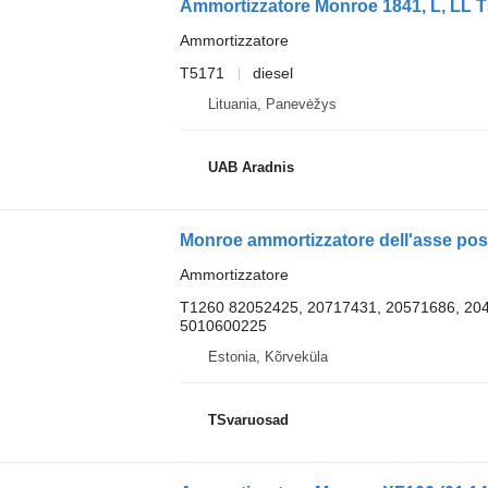
Ammortizzatore Monroe 1841, L, LL
Ammortizzatore
T5171
diesel
Lituania, Panevėžys
UAB Aradnis
Monroe ammortizzatore dell'asse pos
Ammortizzatore
T1260 82052425, 20717431, 20571686, 20
5010600225
Estonia, Kõrveküla
TSvaruosad