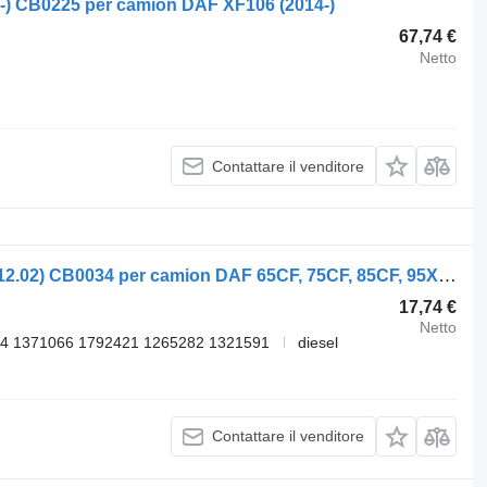
-) CB0225 per camion DAF XF106 (2014-)
67,74 €
Netto
Contattare il venditore
Ammortizzatore Monroe 95XF (01.97-12.02) CB0034 per camion DAF 65CF, 75CF, 85CF, 95XF (1997-2002)
17,74 €
Netto
4 1371066 1792421 1265282 1321591
diesel
Contattare il venditore