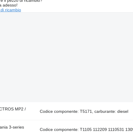
re il pezzo di ricambio?
ta adesso!
 di ricambio
 ACTROS MP2 /
Codice componente: T5171, carburante: diesel
ania 3-series
Codice componente: T1105 112209 1110531 13091