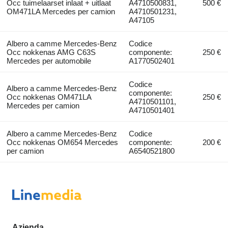
Occ tuimelaarset inlaat + uitlaat
A4710500831,
500 €
OM471LA Mercedes per camion
A4710501231,
A47105
Albero a camme Mercedes-Benz
Codice
Occ nokkenas AMG C63S
componente:
250 €
Mercedes per automobile
A1770502401
Codice
Albero a camme Mercedes-Benz
componente:
Occ nokkenas OM471LA
250 €
A4710501101,
Mercedes per camion
A4710501401
Albero a camme Mercedes-Benz
Codice
Occ nokkenas OM654 Mercedes
componente:
200 €
per camion
A6540521800
Azienda